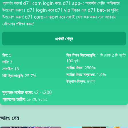
প্রদর্শন করুন! d71 com login করে, d71 app-এ আকর্ষক গেমিং অভিজ্ঞতা
উপভোগ করুন। d71 login করে d71 vip ফিচার এবং d71 bet-এর সুবিধা
উপভোগ করুন! d71 com-এ প্রবেশ করে এখনই খেলা শুরু করুন এবং আপনার
সৌভাগ্য পরীক্ষা করুন!
এখনই খেলুন
রিল:
5
ফ্রি স্পিন ফ্রিকোয়েন্সি:
1 টি থেকে 2 টি প্রতি
100 ঘূর্ণন
সারি:
3
সর্বোচ্চ বিজয়:
2500x
পেলাইন:
18
সর্বোচ্চ বিজয় সম্ভাবনা:
1.0%
হিট ফ্রিকোয়েন্সি:
25.7%
উত্থান-নিম্নন:
মাঝারি
নূন্যতম-সর্বোচ্চ বাজে:
৳2 - ৳200
প্রকাশের তারিখ:
১৮ মে, ২০২৩
আরও গেম