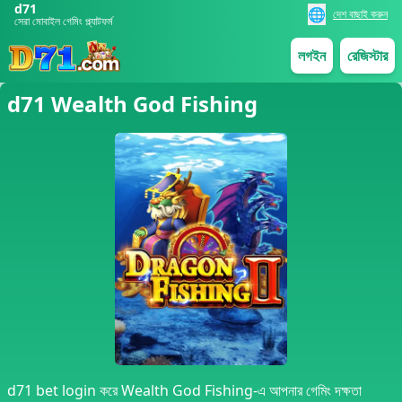
d71
🌐
দেশ বাছাই করুন
সেরা মোবাইল গেমিং প্ল্যাটফর্ম
লগইন
রেজিস্টার
d71 Wealth God Fishing
d71 bet login করে Wealth God Fishing-এ আপনার গেমিং দক্ষতা